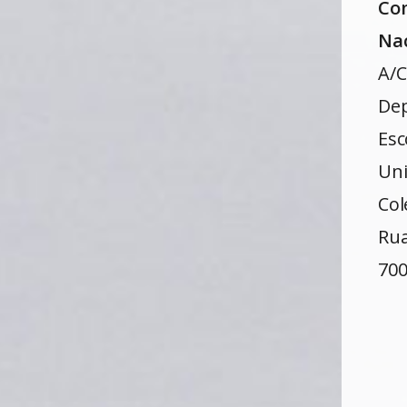
Co
Na
A/C
Dep
Esc
Uni
Col
Rua
700